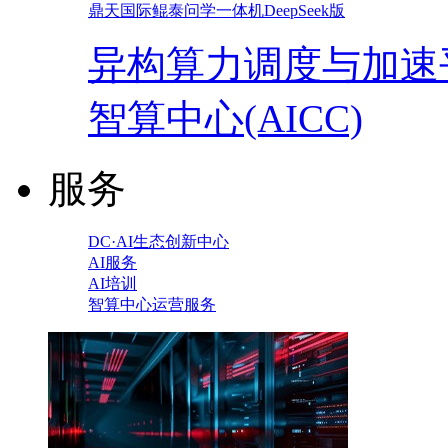
鼎天国际鲲泰问学一体机DeepSeek版
异构算力调度与加速
智算中心(AICC)
服务
DC·AI生态创新中心
AI服务
AI培训
智算中心运营服务