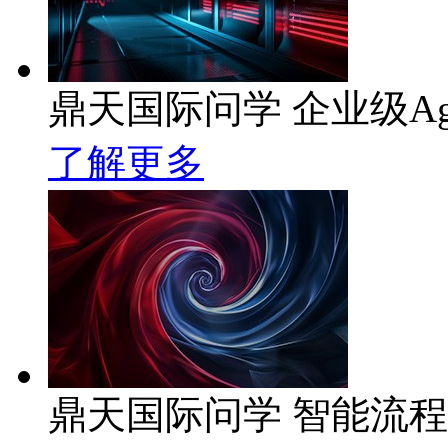
鼎天国际问学 企业级Ag
了解更多
鼎天国际问学 智能流