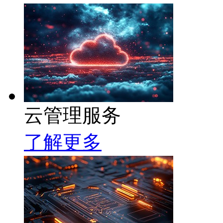
云管理服务
了解更多