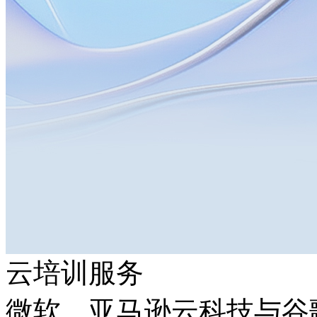
云培训服务
微软、亚马逊云科技与谷