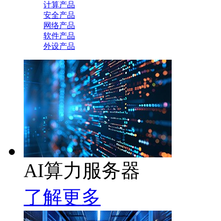
计算产品
安全产品
网络产品
软件产品
外设产品
AI算力服务器
了解更多