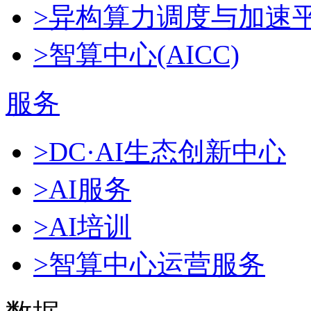
>异构算力调度与加速
>智算中心(AICC)
服务
>DC·AI生态创新中心
>AI服务
>AI培训
>智算中心运营服务