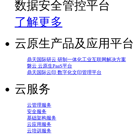
数据安全管控平台
了解更多
云原生产品及应用平台
鼎天国际研云 研制一体化工业互联网解决方案
磐云 云原生PaaS平台
鼎天国际云印 数字化文印管理平台
云服务
云管理服务
安全服务
基础架构服务
云应用服务
云培训服务