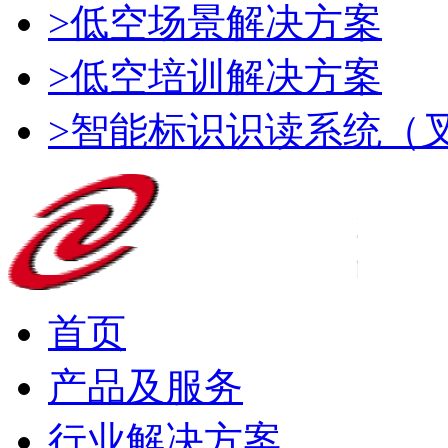
>低空场景解决方案
>低空培训解决方案
>智能标识识读系统（
首页
产品及服务
行业解决方案