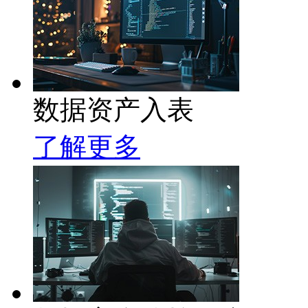
数据资产入表
了解更多