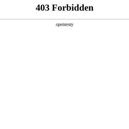
产品及服务
行业解决方案
合作伙伴
投资者关系
工智能+”规模化落地推动产业重构
2026 / 05 / 06
，《经济日报》在《“人工智能+”规模化落地推动产业重构》一文中指出
调用量已突破140万亿，两年间增长超千倍。面对这场技术洪流，如
“AI for Process”理念，公司2026年Q1营收达405.6亿元
发算力需求暴涨，企业AI应用已完成关键一跃：从边缘化的对话工具